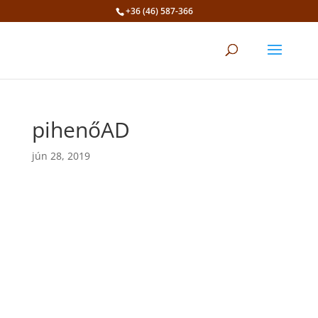
+36 (46) 587-366
Eszköztár megnyitása
pihenőAD
jún 28, 2019