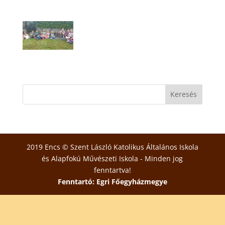
2019 Encs © Szent László Katolikus Általános Iskola
és Alapfokú Művészeti Iskola - Minden jog
fenntartva!
Fenntartó: Egri Főegyházmegye