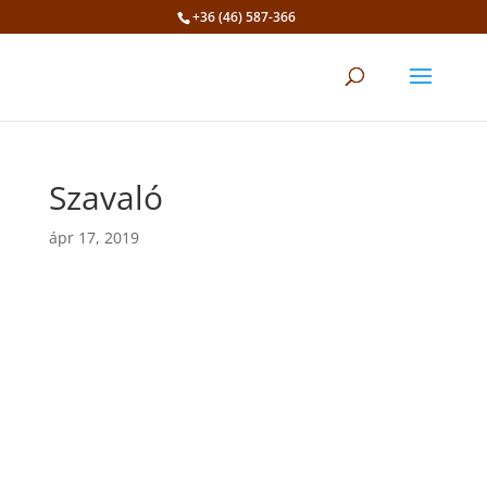
+36 (46) 587-366
Eszköztár megnyitása
Szavaló
ápr 17, 2019