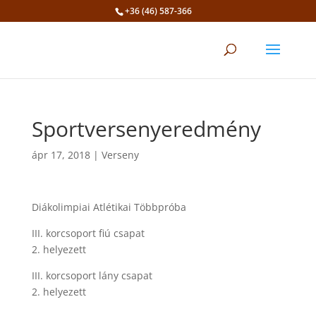
+36 (46) 587-366
Eszköztár megnyitása
Sportversenyeredmény
ápr 17, 2018
|
Verseny
Diákolimpiai Atlétikai Többpróba
III. korcsoport fiú csapat
2. helyezett
III. korcsoport lány csapat
2. helyezett