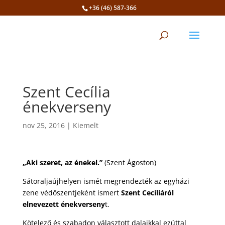
+36 (46) 587-366
Eszköztár megnyitása
Szent Cecília
énekverseny
nov 25, 2016
|
Kiemelt
„Aki szeret, az énekel.”
(Szent Ágoston)
Sátoraljaújhelyen ismét megrendezték az egyházi
zene védőszentjeként ismert
Szent
Cecíliáról
elnevezett énekverseny
t.
Kötelező és szabadon választott dalaikkal ezúttal