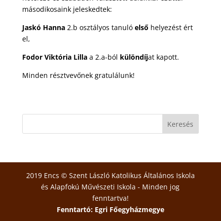
másodikosaink jeleskedtek:
Jaskó Hanna
2.b osztályos tanuló
első
helyezést ért
el,
Fodor Viktória Lilla
a 2.a-ból
különdíj
at kapott.
Minden résztvevőnek gratulálunk!
2019 Encs © Szent László Katolikus Általános Iskola
és Alapfokú Művészeti Iskola - Minden jog
fenntartva!
Fenntartó: Egri Főegyházmegye