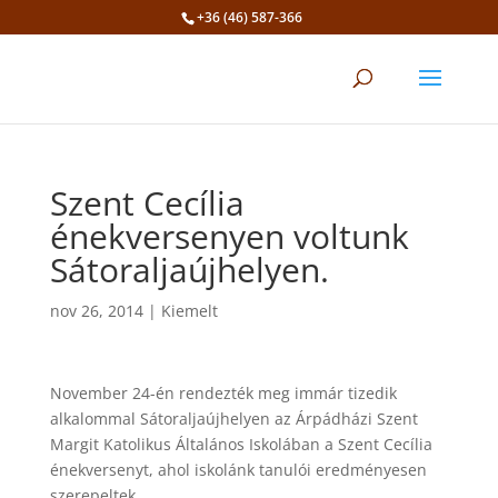
+36 (46) 587-366
Eszköztár megnyitása
Szent Cecília
énekversenyen voltunk
Sátoraljaújhelyen.
nov 26, 2014
|
Kiemelt
November 24-én rendezték meg immár tizedik
alkalommal Sátoraljaújhelyen az Árpádházi Szent
Margit Katolikus Általános Iskolában a Szent Cecília
énekversenyt, ahol iskolánk tanulói eredményesen
szerepeltek.