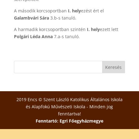
A második korcsoportban
I. hely
ezést ért el
Galambvári Sára
3.b-s tanuló.
A harmadik korcsoportban szintén
I. hely
ezett lett
Polgári Léda Anna
7.a-s tanuló.
2019 Encs © Szent László Katolikus Általános Iskola
és Alapfokú Művészeti Iskola - Minden jog
fenntartva!
Fenntartó: Egri Főegyházmegye