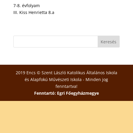
7-8. évfolyam
III. Kiss Henrietta 8.a
2019 Encs © Szent László Katolikus Általános Iskola
és Alapfokú Művészeti Iskola - Minden jog
fenntartva!
Fenntartó: Egri Főegyházmegye