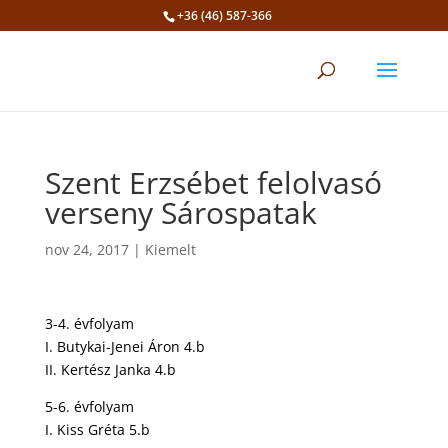
+36 (46) 587-366
Eszköztár megnyitása
Szent Erzsébet felolvasó
verseny Sárospatak
nov 24, 2017
|
Kiemelt
3-4. évfolyam
I. Butykai-Jenei Áron 4.b
II. Kertész Janka 4.b
5-6. évfolyam
I. Kiss Gréta 5.b