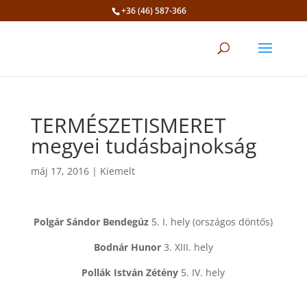
+36 (46) 587-366
Eszköztár megnyitása
TERMÉSZETISMERET
megyei tudásbajnokság
máj 17, 2016
|
Kiemelt
Polgár Sándor Bendegúz
5. I. hely (országos döntős)
Bodnár Hunor
3. XIII. hely
Pollák István Zétény
5. IV. hely