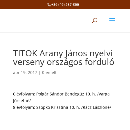
+36 (46) 587-366
Eszköztár megnyitása
TITOK Arany János nyelvi
verseny országos forduló
ápr 19, 2017
|
Kiemelt
6.évfolyam: Polgár Sándor Bendegúz 10. h. /Varga
Józsefné/
8.évfolyam: Szopkó Krisztina 10. h. /Rácz Lászlóné/