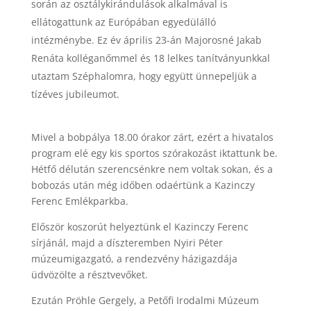
során az osztálykirándulások alkalmával is
ellátogattunk az Európában egyedülálló
intézménybe. Ez év április 23-án Majorosné Jakab
Renáta kolléganőmmel és 18 lelkes tanítványunkkal
utaztam Széphalomra, hogy együtt ünnepeljük a
tízéves jubileumot.
Mivel a bobpálya 18.00 órakor zárt, ezért a hivatalos
program elé egy kis sportos szórakozást iktattunk be.
Hétfő délután szerencsénkre nem voltak sokan, és a
bobozás után még időben odaértünk a Kazinczy
Ferenc Emlékparkba.
Először koszorút helyeztünk el Kazinczy Ferenc
sírjánál, majd a díszteremben Nyiri Péter
múzeumigazgató, a rendezvény házigazdája
üdvözölte a résztvevőket.
Ezután Pröhle Gergely, a Petőfi Irodalmi Múzeum