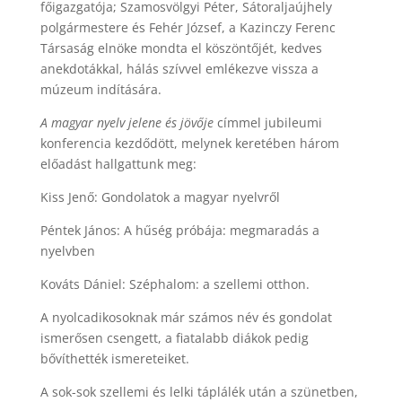
főigazgatója; Szamosvölgyi Péter, Sátoraljaújhely
polgármestere és Fehér József, a Kazinczy Ferenc
Társaság elnöke mondta el köszöntőjét, kedves
anekdotákkal, hálás szívvel emlékezve vissza a
múzeum indítására.
A magyar nyelv jelene és jövője
címmel jubileumi
konferencia kezdődött, melynek keretében három
előadást hallgattunk meg:
Kiss Jenő: Gondolatok a magyar nyelvről
Péntek János: A hűség próbája: megmaradás a
nyelvben
Kováts Dániel: Széphalom: a szellemi otthon.
A nyolcadikosoknak már számos név és gondolat
ismerősen csengett, a fiatalabb diákok pedig
bővíthették ismereteiket.
A sok-sok szellemi és lelki táplálék után a szünetben,