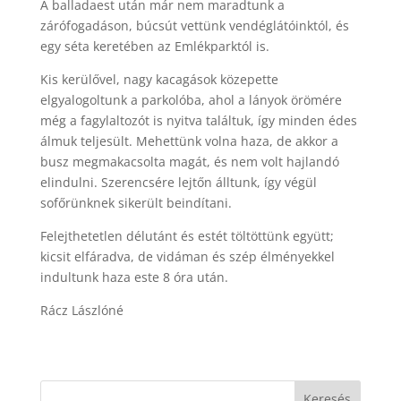
A balladaest után már nem maradtunk a
zárófogadáson, búcsút vettünk vendéglátóinktól, és
egy séta keretében az Emlékparktól is.
Kis kerülővel, nagy kacagások közepette
elgyalogoltunk a parkolóba, ahol a lányok örömére
még a fagylaltozót is nyitva találtuk, így minden édes
álmuk teljesült. Mehettünk volna haza, de akkor a
busz megmakacsolta magát, és nem volt hajlandó
elindulni. Szerencsére lejtőn álltunk, így végül
sofőrünknek sikerült beindítani.
Felejthetetlen délutánt és estét töltöttünk együtt;
kicsit elfáradva, de vidáman és szép élményekkel
indultunk haza este 8 óra után.
Rácz Lászlóné