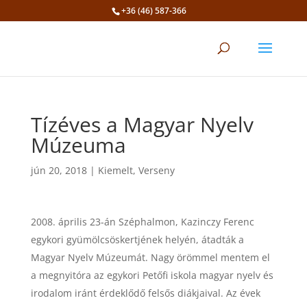
+36 (46) 587-366
Eszköztár megnyitása
Tízéves a Magyar Nyelv
Múzeuma
jún 20, 2018
|
Kiemelt
,
Verseny
április 23-án Széphalmon, Kazinczy Ferenc
egykori gyümölcsöskertjének helyén, átadták a
Magyar Nyelv Múzeumát. Nagy örömmel mentem el
a megnyitóra az egykori Petőfi iskola magyar nyelv és
irodalom iránt érdeklődő felsős diákjaival. Az évek