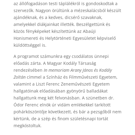
az állófogadáson testi táplálékról is gondoskodtak a
szervezők. Nagyon örültünk a mézeskalácsból készült
ajándéknak, és a kedves, dicsérő szavaknak,
amelyekkel diákjainkat illették. Beszélgettünk és
közös fényképeket készítettünk az Abaúji
Honismereti és Helytörténeti Egyesületet képviselő
küldöttséggel is.
A programot számunkra egy csodálatos ünnepi
előadás zárta. A Magyar Kodály Társaság
rendezésében
In memoriam Arany János és Kodály
Zoltán
címmel a Színház és Filmművészeti Egyetem,
valamint a Liszt Ferenc Zeneművészeti Egyetem
hallgatóinak előadásában gyönyörű balladákat
hallgattunk meg két felvonásban. A szünetben dr.
Ódor Ferenc elnök úr vidám emlékekkel tarkított
pohárköszöntője következett, és bár a pezsgőből nem
kértünk, de a szép és finom születésnapi tortát
megkóstoltuk.