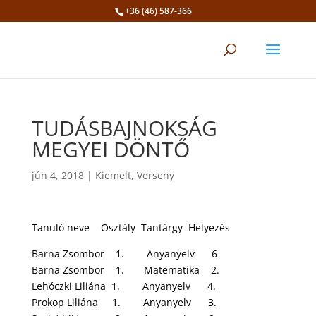
+36 (46) 587-366
Eszköztár megnyitása
TUDÁSBAJNOKSÁG
MEGYEI DÖNTŐ
jún 4, 2018
|
Kiemelt
,
Verseny
Tanuló neve Osztály Tantárgy Helyezés
Barna Zsombor 1. Anyanyelv 6
Barna Zsombor 1. Matematika 2.
Lehóczki Liliána 1. Anyanyelv 4.
Prokop Liliána 1. Anyanyelv 3.