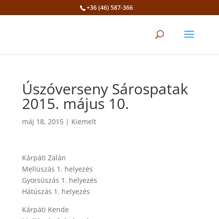
+36 (46) 587-366
Eszköztár megnyitása
Úszóverseny Sárospatak
2015. május 10.
máj 18, 2015
|
Kiemelt
Kárpáti Zalán
Mellúszás 1. helyezés
Gyorsúszás 1. helyezés
Hátúszás 1. helyezés
Kárpáti Kende