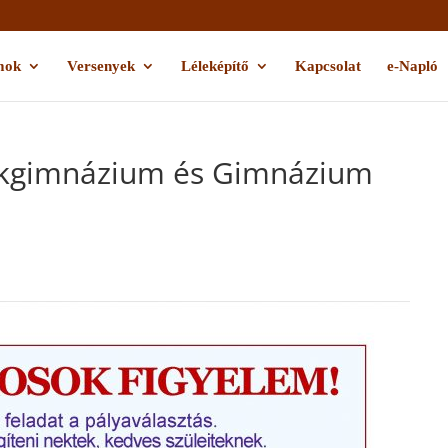
mok
Versenyek
Léleképítő
Kapcsolat
e-Napló
Szakgimnázium és Gimnázium