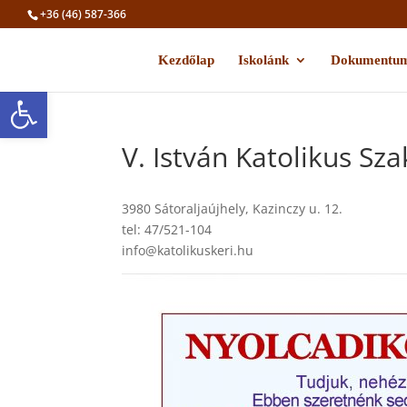
+36 (46) 587-366
Kezdőlap
Iskolánk
Dokumentu
Eszköztár megnyitása
V. István Katolikus 
3980 Sátoraljaújhely, Kazinczy u. 12.
tel: 47/521-104
info@katolikuskeri.hu