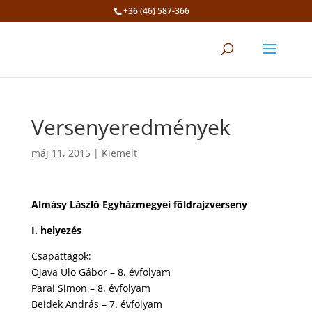
+36 (46) 587-366
Eszköztár megnyitása
Versenyeredmények
máj 11, 2015
|
Kiemelt
Almásy László Egyházmegyei földrajzverseny
I. helyezés
Csapattagok:
Ojava Ülo Gábor – 8. évfolyam
Parai Simon – 8. évfolyam
Beidek András – 7. évfolyam