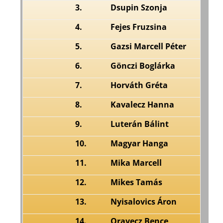
3.
Dsupin Szonja
4.
Fejes Fruzsina
5.
Gazsi Marcell Péter
6.
Gönczi Boglárka
7.
Horváth Gréta
8.
Kavalecz Hanna
9.
Luterán Bálint
10.
Magyar Hanga
11.
Mika Marcell
12.
Mikes Tamás
13.
Nyisalovics Áron
14.
Oravecz Bence