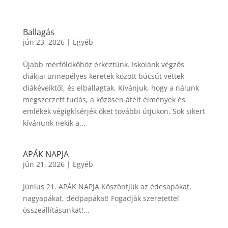
Ballagás
jún 23, 2026
|
Egyéb
Újabb mérföldkőhöz érkeztünk. Iskolánk végzős
diákjai ünnepélyes keretek között búcsút vettek
diákéveiktől, és elballagtak. Kívánjuk, hogy a nálunk
megszerzett tudás, a közösen átélt élmények és
emlékek végigkísérjék őket további útjukon. Sok sikert
kívánunk nekik a...
APÁK NAPJA
jún 21, 2026
|
Egyéb
Június 21. APÁK NAPJA Köszöntjük az édesapákat,
nagyapákat, dédpapákat! Fogadják szeretettel
összeállításunkat!...