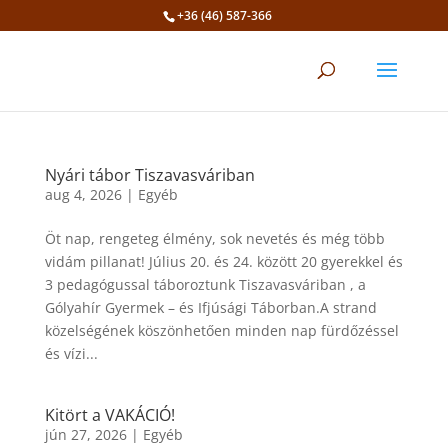
+36 (46) 587-366
Eszköztár megnyitása
Nyári tábor Tiszavasváriban
aug 4, 2026
|
Egyéb
Öt nap, rengeteg élmény, sok nevetés és még több
vidám pillanat! Július 20. és 24. között 20 gyerekkel és
3 pedagógussal táboroztunk Tiszavasváriban , a
Gólyahír Gyermek – és Ifjúsági Táborban.A strand
közelségének köszönhetően minden nap fürdőzéssel
és vízi...
Kitört a VAKÁCIÓ!
jún 27, 2026
|
Egyéb