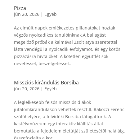
Pizza
jún 20, 2026
|
Egyéb
Az elmúlt napok emlékezetes pillanatokat hoztak
végzős nyolcadikos tanulóinknak.A ballagást
megelőző próbák alkalmával Zsolt atya szeretettel
látta vendégül a nyolcadik évfolyamot, és egy közös
pizzázásra hívta őket. A kötetlen együttlét sok
nevetéssel, beszélgetéssel...
Missziós kirándulás Borsiba
jún 20, 2026
|
Egyéb
A leglelkesebb felsős missziós diákok
jutalomkiránduláson vehettek részt.II. Rákóczi Ferenc
szülőhelyére, a felvidéki Borsiba látogattunk. A
kastélymúzeum egy interaktív kiállítás által
bemutatta a fejedelem életútját születésétől haláláig,
összefoglalta a kor...