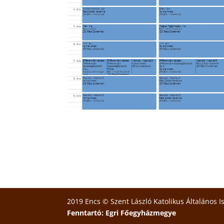
2019 Encs © Szent László Katolikus Általános I
Fenntartó: Egri Főegyházmegye