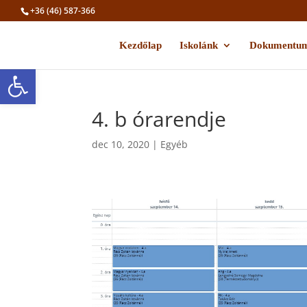
+36 (46) 587-366
Kezdőlap
Iskolánk
Dokumentu
Eszköztár megnyitása
4. b órarendje
dec 10, 2020
|
Egyéb