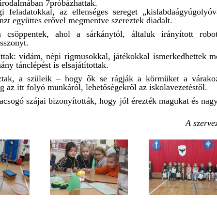
birodalmában 7próbázhattak.
gi feladatokkal, az ellenséges sereget „kislabdaágyúgolyóv
énzt együttes erővel megmentve szereztek diadalt.
söppentek, ahol a sárkánytól, általuk irányított robo
sszonyt.
tak: vidám, népi rigmusokkal, játékokkal ismerkedhettek m
y tánclépést is elsajátítottak.
ztak, a szüleik – hogy ők se rágják a körmüket a várako
g az itt folyó munkáról, lehetőségekről az iskolavezetéstől.
acsogó szájai bizonyították, hogy jól érezték magukat és nag
A szerve