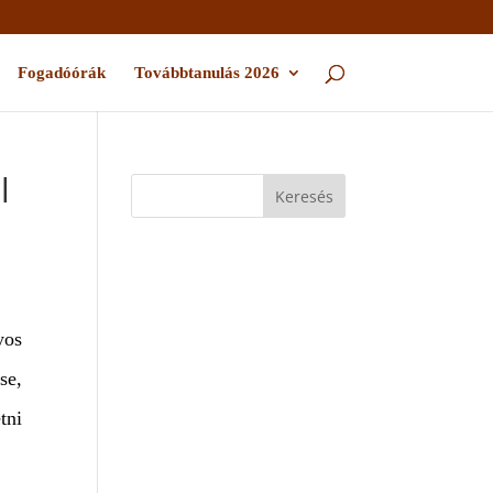
Fogadóórák
Továbbtanulás 2026
l
yos
se,
tni