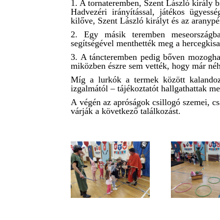
1. A tornateremben, Szent László király 
Hadvezéri irányítással, játékos ügyessé
kilőve, Szent László királyt és az aranyp
2. Egy másik teremben meseországba c
segítségével menthették meg a hercegkisa
3. A táncteremben pedig bőven mozoghat
miközben észre sem vették, hogy már néhán
Míg a lurkók a termek között kalando
izgalmától – tájékoztatót hallgathattak me
A végén az apróságok csillogó szemei, cs
várják a következő találkozást.