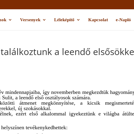
mok
Versenyek
Léleképítő
Kapcsolat
e-Napló
 találkoztunk a leendő elsősökke
tanév mindennapjaiba, így novemberben megkezdtük hagyomán
i Sulit, a leendő első osztályosok számára.
zötti átmenet megkönnyítése, a kicsik megismerteté
erekkel, új szokásokkal.
nek, ezért első alkalommal igyekeztünk e világba átülte
 helyszínen tevékenykedhettek: