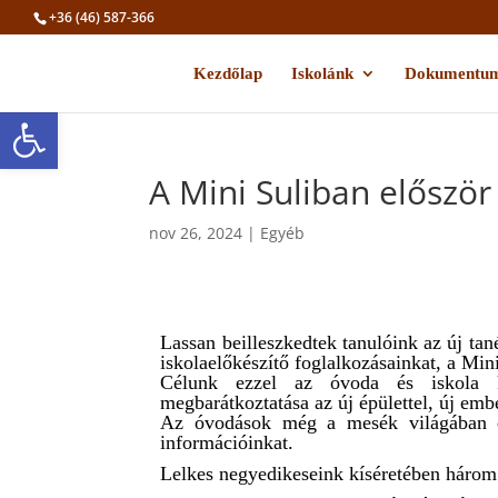
+36 (46) 587-366
Kezdőlap
Iskolánk
Dokumentu
Eszköztár megnyitása
A Mini Suliban először
nov 26, 2024
|
Egyéb
Lassan beilleszkedtek tanulóink az új 
iskolaelőkészítő foglalkozásainkat, a Min
Célunk ezzel az óvoda és iskola kö
megbarátkoztatása az új épülettel, új emb
Az óvodások még a mesék világában él
információinkat.
Lelkes negyedikeseink kíséretében három