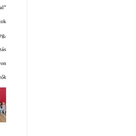
al”
tok
eg,
zás
yon
zők