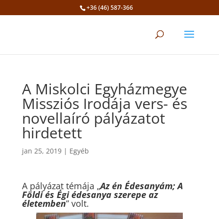
+36 (46) 587-366
Eszköztár megnyitása
A Miskolci Egyházmegye
Missziós Irodája vers- és
novellaíró pályázatot
hirdetett
jan 25, 2019
|
Egyéb
A pályázat témája „
Az én Édesanyám; A
Földi és Égi édesanya szerepe az
életemben
” volt.