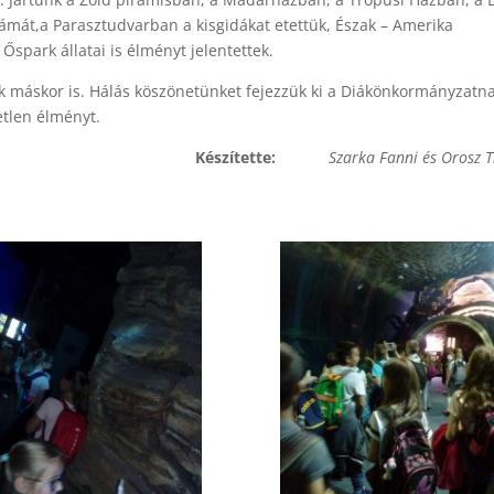
ámát,a Parasztudvarban a kisgidákat etettük, Észak – Amerika
 Őspark állatai is élményt jelentettek.
k máskor is. Hálás köszönetünket fejezzük ki a Diákönkormányzatna
etlen élményt.
Készítette:
Szarka Fanni és Orosz 
4. 