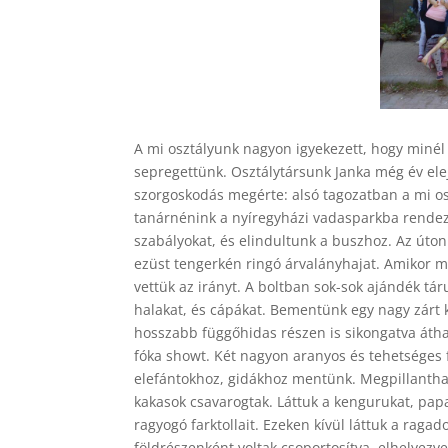
A mi osztályunk nagyon igyekezett, hogy minél 
sepregettünk. Osztálytársunk Janka még év el
szorgoskodás megérte: alsó tagozatban a mi o
tanárnénink a nyíregyházi vadasparkba rendezt
szabályokat, és elindultunk a buszhoz. Az úton
ezüst tengerkén ringó árvalányhajat. Amikor 
vettük az irányt. A boltban sok-sok ajándék tá
halakat, és cápákat. Bementünk egy nagy zárt k
hosszabb függőhidas részen is sikongatva áth
fóka showt. Két nagyon aranyos és tehetséges 
elefántokhoz, gidákhoz mentünk. Megpillanthat
kakasok csavarogtak. Láttuk a kengurukat, papa
ragyogó farktollait. Ezeken kívül láttuk a raga
földrészenként voltak csoportosítva, elhelyezv