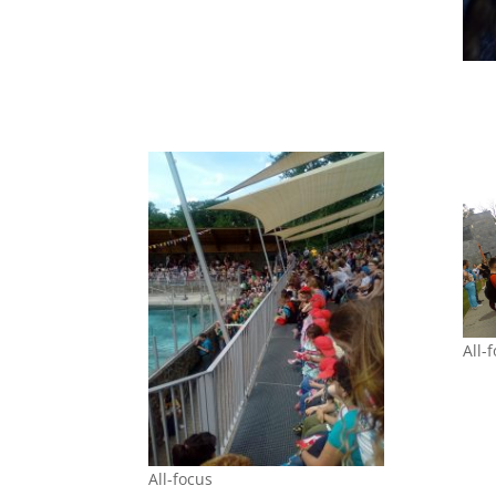
All-
All-focus