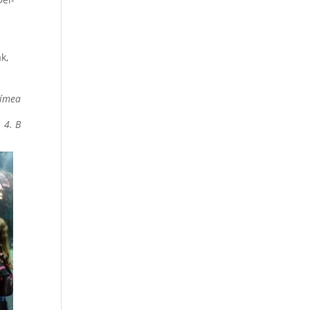
k,
Tímea
B