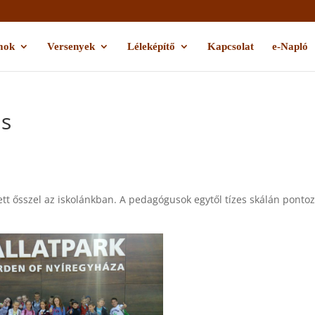
mok
Versenyek
Léleképítő
Kapcsolat
e-Napló
ás
tt ősszel az iskolánkban. A pedagógusok egytől tízes skálán ponto