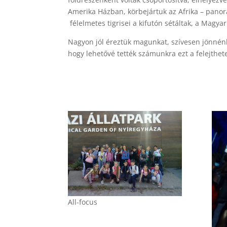
Amerika Házban, körbejártuk az Afrika – panor
félelmetes tigrisei a kifutón sétáltak, a Magyar
Nagyon jól éreztük magunkat, szívesen jönnén
hogy lehetővé tették számunkra ezt a felejthet
All-focus