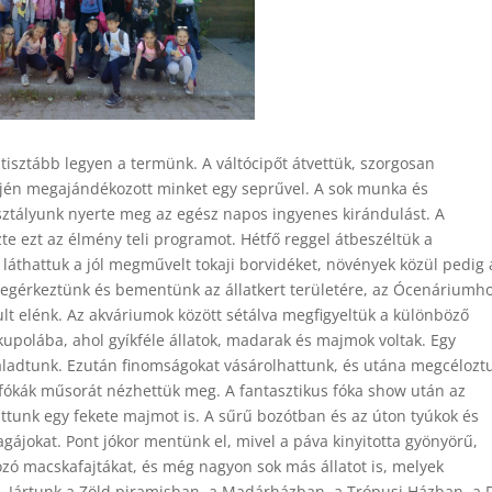
tisztább legyen a termünk. A váltócipőt átvettük, szorgosan
ején megajándékozott minket egy seprűvel. A sok munka és
sztályunk nyerte meg az egész napos ingyenes kirándulást. A
e ezt az élmény teli programot. Hétfő reggel átbeszéltük a
 láthattuk a jól megművelt tokaji borvidéket, növények közül pedig 
megérkeztünk és bementünk az állatkert területére, az Ócenáriumh
rult elénk. Az akváriumok között sétálva megfigyeltük a különböző
upolába, ahol gyíkféle állatok, madarak és majmok voltak. Egy
aladtunk. Ezután finomságokat vásárolhattunk, és utána megcélozt
fókák műsorát nézhettük meg. A fantasztikus fóka show után az
tunk egy fekete majmot is. A sűrű bozótban és az úton tyúkok és
gájokat. Pont jókor mentünk el, mivel a páva kinyitotta gyönyörű,
dozó macskafajtákat, és még nagyon sok más állatot is, melyek
e. Jártunk a Zöld piramisban, a Madárházban, a Trópusi Házban, a 