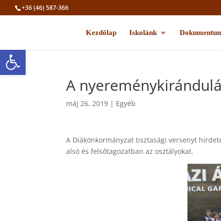
+36 (46) 587-366
Kezdőlap
Iskolánk
Dokumentu
Eszköztár megnyitása
A nyereménykirándul
máj 26, 2019
|
Egyéb
A Diákönkormányzat tisztasági versenyt hirdete
alsó és felsőtagozatban az osztályokat.