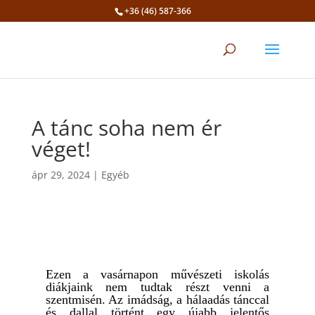
+36 (46) 587-366
Eszköztár megnyitása
A tánc soha nem ér
véget!
ápr 29, 2024
|
Egyéb
Ezen a vasárnapon művészeti iskolás
diákjaink nem tudtak részt venni a
szentmisén. Az imádság, a hálaadás tánccal
és dallal történt egy újabb jelentős