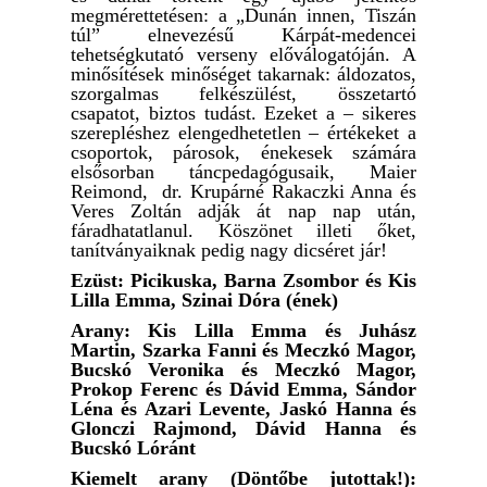
megmérettetésen: a „Dunán innen, Tiszán
túl” elnevezésű Kárpát-medencei
tehetségkutató verseny előválogatóján. A
minősítések minőséget takarnak: áldozatos,
szorgalmas felkészülést, összetartó
csapatot, biztos tudást. Ezeket a – sikeres
szerepléshez elengedhetetlen – értékeket a
csoportok, párosok, énekesek számára
elsősorban táncpedagógusaik, Maier
Reimond, dr. Krupárné Rakaczki Anna és
Veres Zoltán adják át nap nap után,
fáradhatatlanul. Köszönet illeti őket,
tanítványaiknak pedig nagy dicséret jár!
Ezüst: Picikuska, Barna Zsombor és Kis
Lilla Emma, Szinai Dóra (ének)
Arany: Kis Lilla Emma és Juhász
Martin, Szarka Fanni és Meczkó Magor,
Bucskó Veronika és Meczkó Magor,
Prokop Ferenc és Dávid Emma, Sándor
Léna és Azari Levente, Jaskó Hanna és
Glonczi Rajmond, Dávid Hanna és
Bucskó Lóránt
Kiemelt arany (Döntőbe jutottak!):