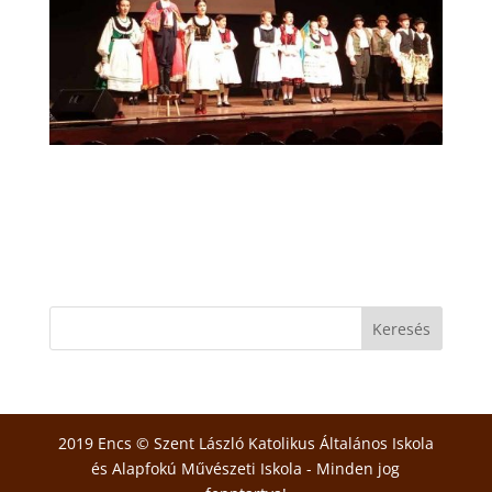
2019 Encs © Szent László Katolikus Általános Iskola
és Alapfokú Művészeti Iskola - Minden jog