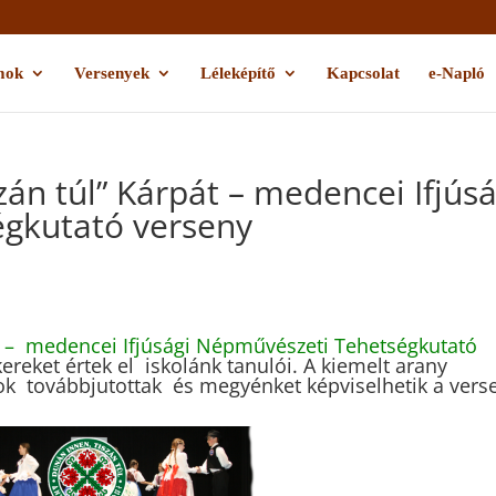
mok
Versenyek
Léleképítő
Kapcsolat
e-Napló
zán túl” Kárpát – medencei Ifjúsá
gkutató verseny
át – medencei Ifjúsági Népművészeti Tehetségkutató
ereket értek el iskolánk tanulói. A kiemelt arany
tok továbbjutottak és megyénket képviselhetik a vers