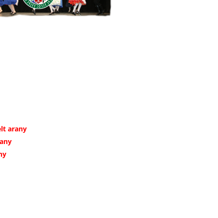
lt arany
rany
ny