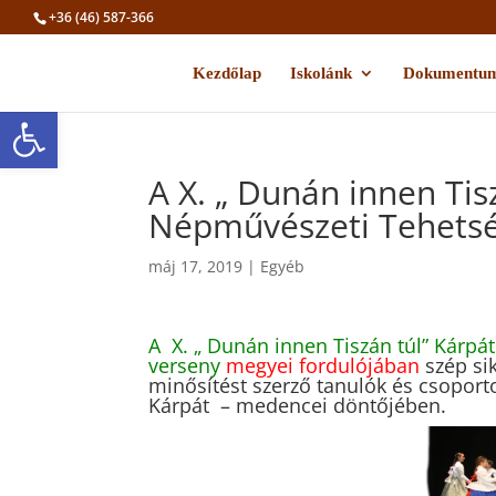
+36 (46) 587-366
Kezdőlap
Iskolánk
Dokumentu
Eszköztár megnyitása
A X. „ Dunán innen Tis
Népművészeti Tehetsé
máj 17, 2019
|
Egyéb
A X. „ Dunán innen Tiszán túl” Kárp
verseny
megyei fordulójában
szép sik
minősítést szerző tanulók és csopor
Kárpát – medencei döntőjében.