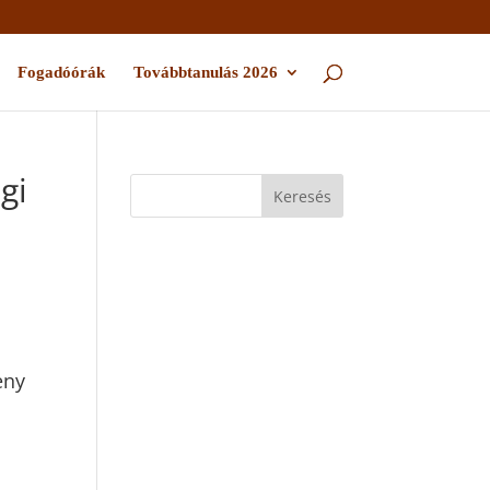
Fogadóórák
Továbbtanulás 2026
gi
eny