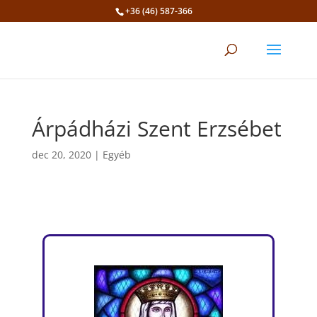
+36 (46) 587-366
Eszköztár megnyitása
Árpádházi Szent Erzsébet
dec 20, 2020
|
Egyéb