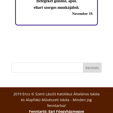
Betegeket gondoz, ápol.
eltart szorgos munkájából.
November 19.
2019 Encs © Szent László Katolikus Általános Iskola
és Alapfokú Művészeti Iskola - Minden jog
fenntartva!
Fenntartó: Egri Főegyházmegye