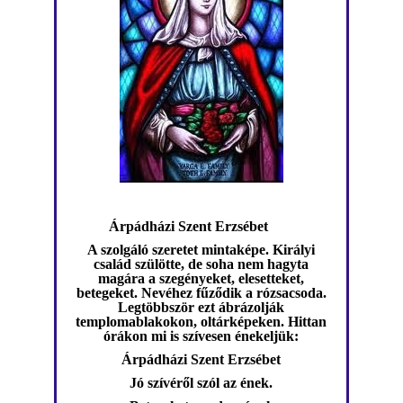
Árpádházi Szent Erzsébet
A szolgáló szeretet mintaképe. Királyi
család szülötte, de soha nem hagyta
magára a szegényeket, elesetteket,
betegeket. Nevéhez fűződik a rózsacsoda.
Legtöbbször ezt ábrázolják
templomablakokon, oltárképeken. Hittan
órákon mi is szívesen énekeljük:
Árpádházi Szent Erzsébet
Jó szívéről szól az ének.