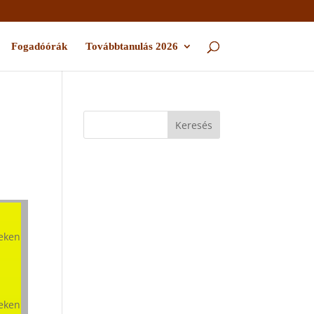
Fogadóórák
Továbbtanulás 2026
yeken
yeken