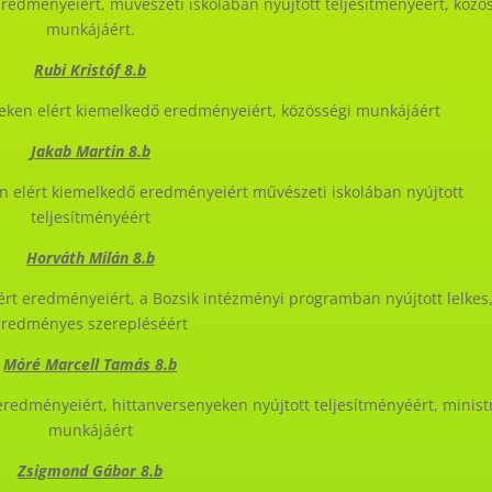
redményeiért, művészeti iskolában nyújtott teljesítményéért, közö
munkájáért.
Rubi Kristóf 8.b
eken elért kiemelkedő eredményeiért, közösségi munkájáért
Jakab Martin 8.b
n elért kiemelkedő eredményeiért művészeti iskolában nyújtott
teljesítményéért
Horváth Milán 8.b
rt eredményeiért, a Bozsik intézményi programban nyújtott lelkes
eredményes szerepléséért
Móré Marcell Tamás 8.b
redményeiért, hittanversenyeken nyújtott teljesítményéért, minist
munkájáért
Zsigmond Gábor 8.b