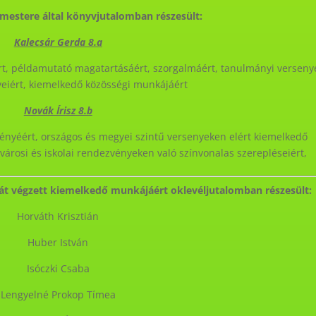
mestere által könyvjutalomban részesült:
Kalecsár Gerda 8.a
rt, példamutató magatartásáért, szorgalmáért, tanulmányi versen
eiért, kiemelkedő közösségi munkájáért
Novák Írisz 8.b
ényéért, országos és megyei szintű versenyeken elért kiemelkedő
városi és iskolai rendezvényeken való színvonalas szerepléseiért,
t végzett kiemelkedő munkájáért oklevéljutalomban részesült:
Horváth Krisztián
Huber István
Isóczki Csaba
Lengyelné Prokop Tímea