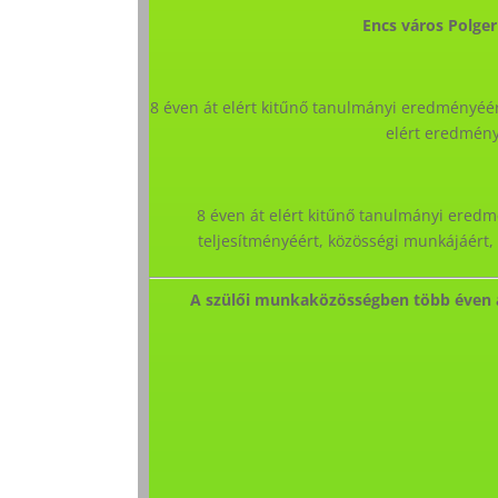
Encs város Polger
8 éven át elért kitűnő tanulmányi eredményéé
elért eredmény
8 éven át elért kitűnő tanulmányi eredm
teljesítményéért, közösségi munkájáért, 
A szülői munkaközösségben több éven á