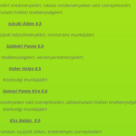
lért eredményeiért, iskolai rendezvényeken való szerepléseiért,
utató hitéleti tevékenységéért.
Isóczki Ádám 8.b
jtott teljesítményéért, ministráns munkájáért
Szádvári Panna 8.b
i tevékenységéért, versenyeredményeiért.
Huber Helga 8.b
Közösségi munkájáért
Somosi Panna Kira 8.b
dezvényeken való szerepléseiért, példamutató hitéleti tevékenységé
közösségi munkájáért
Kiss Balázs 8.b
ramban nyújtott lelkes, eredményes szerepléséért