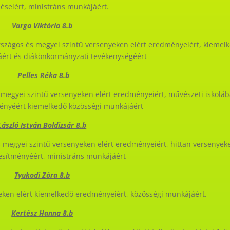
léseiért, ministráns munkájáért.
Varga Viktória 8.b
rszágos és megyei szintű versenyeken elért eredményeiért, kiemel
ért és diákönkormányzati tevékenységéért
Pelles Réka 8.b
 megyei szintű versenyeken elért eredményeiért, művészeti iskolá
tményéért kiemelkedő közösségi munkájáért
László István Boldizsár 8.b
 megyei szintű versenyeken elért eredményeiért, hittan versenyek
ljesítményéért, ministráns munkájáért
Tyukodi Zóra 8.b
eken elért kiemelkedő eredményeiért, közösségi munkájáért.
Kertész Hanna 8.b