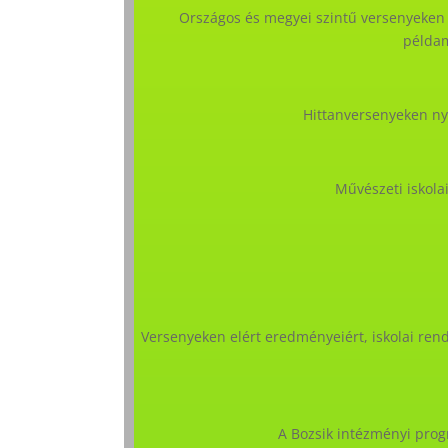
Országos és megyei szintű versenyeken e
példam
Hittanversenyeken nyú
Művészeti iskola
Versenyeken elért eredményeiért, iskolai ren
A Bozsik intézményi prog