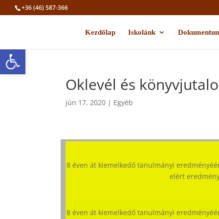
+36 (46) 587-366
Kezdőlap
Iskolánk
Dokumentu
Eszköztár megnyitása
Oklevél és könyvjutal
jún 17, 2020
|
Egyéb
8 éven át kiemelkedő tanulmányi eredményéér
elért eredmény
8 éven át kiemelkedő tanulmányi eredményéér