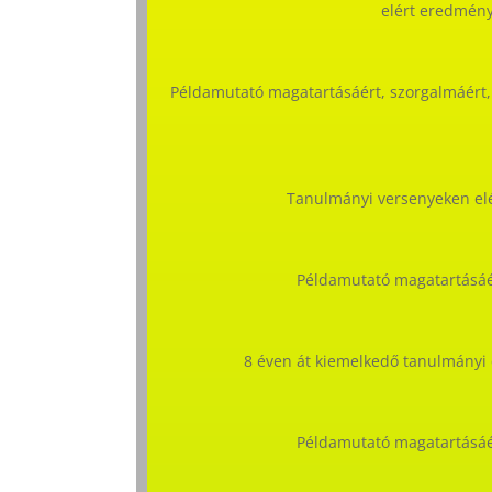
elért eredmény
Példamutató magatartásáért, szorgalmáért,
Tanulmányi versenyeken elé
Példamutató magatartásáé
8 éven át kiemelkedő tanulmányi
Példamutató magatartásáé