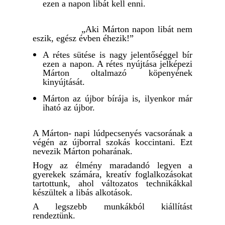
ezen a napon libát kell enni.
„Aki Márton napon libát nem
eszik, egész évben éhezik!”
A rétes sütése is nagy jelentőséggel bír
ezen a napon. A rétes nyújtása jelképezi
Márton oltalmazó köpenyének
kinyújtását.
Márton az újbor bírája is, ilyenkor már
iható az újbor.
A Márton- napi lúdpecsenyés vacsorának a
végén az újborral szokás koccintani. Ezt
nevezik Márton poharának.
Hogy az élmény maradandó legyen a
gyerekek számára, kreatív foglalkozásokat
tartottunk, ahol változatos technikákkal
készültek a libás alkotások.
A legszebb munkákból kiállítást
rendeztünk.