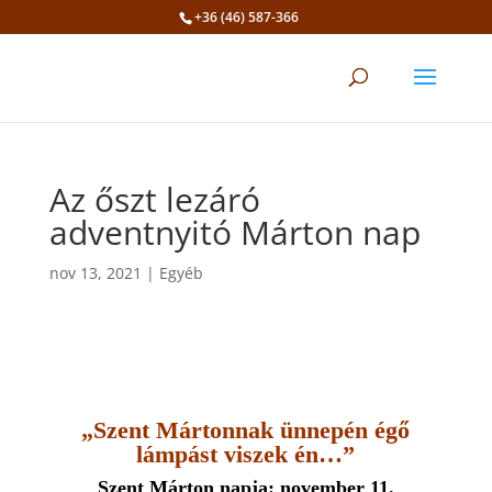
+36 (46) 587-366
Eszköztár megnyitása
Az őszt lezáró
adventnyitó Márton nap
nov 13, 2021
|
Egyéb
„Szent Mártonnak ünnepén égő
lámpást viszek én…”
Szent Márton napja: november 11.