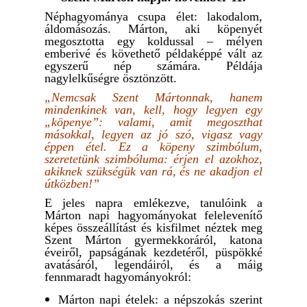
Néphagyománya csupa élet: lakodalom,
áldomásozás. Márton, aki köpenyét
megosztotta egy koldussal – mélyen
emberivé és követhető példaképpé vált az
egyszerű nép számára. Példája
nagylelkűségre ösztönzött.
„Nemcsak Szent Mártonnak, hanem
mindenkinek van, kell, hogy legyen egy
„köpenye”: valami, amit megoszthat
másokkal, legyen az jó szó, vigasz vagy
éppen étel. Ez a köpeny szimbólum,
szeretetünk szimbóluma: érjen el azokhoz,
akiknek szükségük van rá, és ne akadjon el
útközben!”
E jeles napra emlékezve, tanulóink a
Márton napi hagyományokat felelevenítő
képes összeállítást és kisfilmet néztek meg
Szent Márton gyermekkoráról, katona
éveiről, papságának kezdetéről, püspökké
avatásáról, legendáiról, és a máig
fennmaradt hagyományokról:
Márton napi ételek: a népszokás szerint