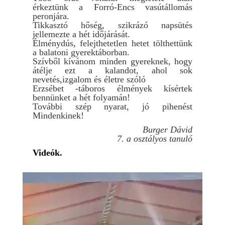
érkeztünk a Forró-Encs vasútállomás
peronjára.
Tikkasztó hőség, szikrázó napsütés
jellemezte a hét időjárását.
Élménydús, felejthetetlen hetet tölthettünk
a balatoni gyerektáborban.
Szívből kívánom minden gyereknek, hogy
átélje ezt a kalandot, ahol sok
nevetés,izgalom és életre szóló
Erzsébet -táboros élmények kísértek
bennünket a hét folyamán!
További szép nyarat, jó pihenést
Mindenkinek!
Burger Dávid
7. a osztályos tanuló
Videók.