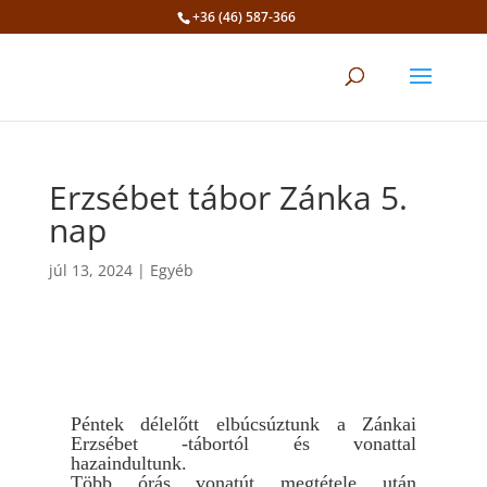
+36 (46) 587-366
Eszköztár megnyitása
Erzsébet tábor Zánka 5.
nap
júl 13, 2024
|
Egyéb
Péntek délelőtt elbúcsúztunk a Zánkai
Erzsébet -tábortól és vonattal
hazaindultunk.
Több órás vonatút megtétele után