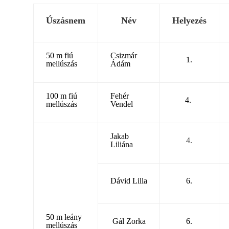
Úszásnem
Név
Helyezés
50 m fiú
Csizmár
1.
mellúszás
Ádám
100 m fiú
Fehér
4.
mellúszás
Vendel
Jakab
4.
Liliána
Dávid Lilla
6.
50 m leány
Gál Zorka
6.
mellúszás