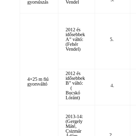
gyorsúszás
Vendel
2012 és
idősebbek
A” váltó:
5.
(Fehér
Vendel)
2012 és
idősebbek
4×25 m fiú
B” váltó:
gyorsváltó
4.
(
Bucskó
Lóránt)
2013-14:
(Gergely
Máté,
Csizmár
2.
Ádám,