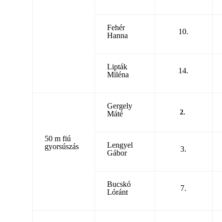
Fehér
10.
Hanna
Lipták
14.
Miléna
Gergely
2.
Máté
50 m fiú
Lengyel
gyorsúszás
3.
Gábor
Bucskó
7.
Lóránt