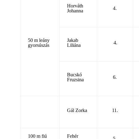
Horváth
4.
Johanna
50 m leány
Jakab
4.
gyorsúszás
Liliána
Bucskó
6.
Fruzsina
Gál Zorka
11.
100 m fiú
Fehér
5.