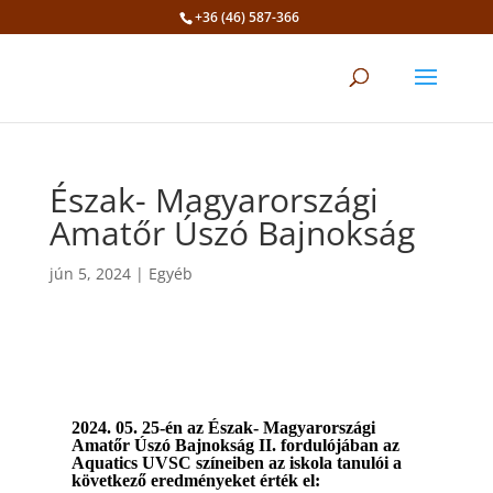
+36 (46) 587-366
Eszköztár megnyitása
Észak- Magyarországi
Amatőr Úszó Bajnokság
jún 5, 2024
|
Egyéb
2024. 05. 25-én az Észak- Magyarországi
Amatőr Úszó Bajnokság II. fordulójában az
Aquatics UVSC színeiben az iskola tanulói a
következő eredményeket érték el: