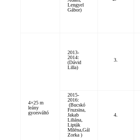
Lengyel
Gábor)
2013-
2014:
3.
(Dávid
Lilla)
2015-
2016:
4×25 m
(Bucskó
leány
Fruzsina,
gyorsváltó
Jakab
4.
Liliána,
Lipták
Miléna,Gál
Zorka )