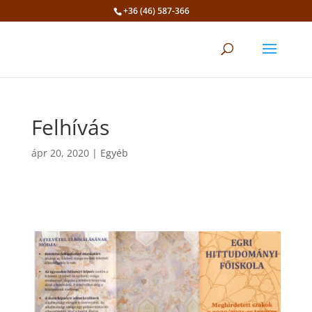
+36 (46) 587-366
Eszköztár megnyitása
Felhívás
ápr 20, 2020
|
Egyéb