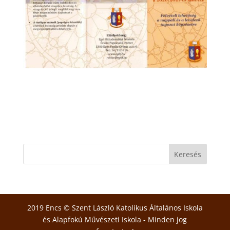
2019 Encs © Szent László Katolikus Általános Iskola
és Alapfokú Művészeti Iskola - Minden jog