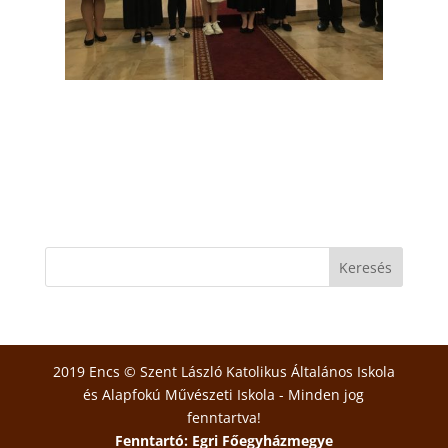
2019 Encs © Szent László Katolikus Általános Iskola
és Alapfokú Művészeti Iskola - Minden jog
fenntartva!
Fenntartó: Egri Főegyházmegye