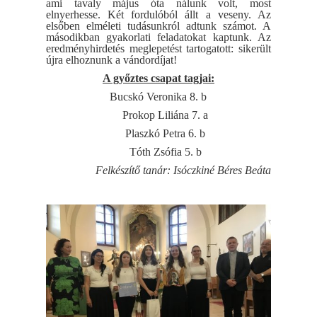
ami tavaly május óta nálunk volt, most
elnyerhesse. Két fordulóból állt a veseny. Az
elsőben elméleti tudásunkról adtunk számot. A
másodikban gyakorlati feladatokat kaptunk. Az
eredményhirdetés meglepetést tartogatott: sikerült
újra elhoznunk a vándordíjat!
A győztes csapat tagjai:
Bucskó Veronika 8. b
Prokop Liliána 7. a
Plaszkó Petra 6. b
Tóth Zsófia 5. b
Felkészítő tanár: Isóczkiné Béres Beáta