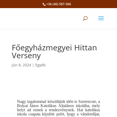
+36 (46) 587-366
Eszköztár megnyitása
Főegyházmegyei Hittan
Verseny
jún 8, 2024
|
Egyéb
Nagy izgalommal készültünk idén is Szerencsre, a
Bolyai János Katolikus Általános iskolába, mely
helyt ad ennek a rendezvénynek. Hat katolikus
iskola csapata küzdött azért, hogy a vándordíjat,