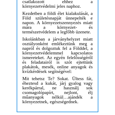
csatlakozott ehhez a
környezetvédelmi jeles naphoz.
Kezdetben a földi élet kialakulását, a
Föld születésnapját ünnepelték e
napon. A környezetszennyezés miatt
mára a környezet- és
természetvédelem a legfőbb üzenete.
Iskolánkban a járványhelyzet miatt
osztályonként emlékeztünk meg a
napról és dolgoztuk fel a Földdel, a
környezetvédelemmel kapcsolatos
ismereteket. Az egyén felelősségéről
és feladatairól is szót ejtettünk
plakátok, mesék, online anyagok és
kvízkérdések segítségével:
Mit tehetsz Te? Sokat. Ültess fát,
éheztesd a kukát, járj gyalog vagy
kerékpárral, ne használj sok
csomagolópapírt, nejlont, élj
műanyagok nélkül…ajándék a
környezetnek, egészségednek.