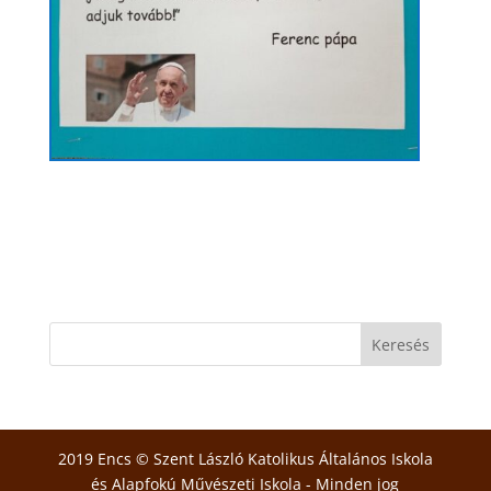
2019 Encs © Szent László Katolikus Általános Iskola
és Alapfokú Művészeti Iskola - Minden jog