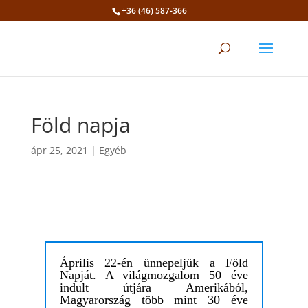
+36 (46) 587-366
Eszköztár megnyitása
Föld napja
ápr 25, 2021
|
Egyéb
Április 22-én ünnepeljük a Föld
Napját. A világmozgalom 50 éve
indult útjára Amerikából,
Magyarország több mint 30 éve