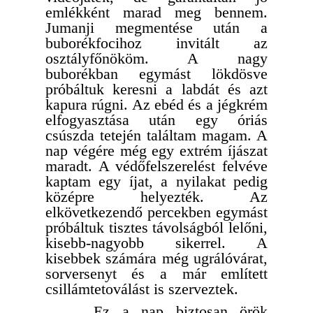
emlékként marad meg bennem.
Jumanji megmentése után a
buborékfocihoz invitált az
osztályfőnököm. A nagy
buborékban egymást lökdösve
próbáltuk keresni a labdát és azt
kapura rúgni. Az ebéd és a jégkrém
elfogyasztása után egy óriás
csúszda tetején találtam magam. A
nap végére még egy extrém íjászat
maradt. A védőfelszerelést felvéve
kaptam egy íjat, a nyilakat pedig
középre helyezték. Az
elkövetkezendő percekben egymást
próbáltuk tisztes távolságból lelőni,
kisebb-nagyobb sikerrel. A
kisebbek számára még ugrálóvárat,
sorversenyt és a már említett
csillámtetoválást is szerveztek.
Ez a nap biztosan örök