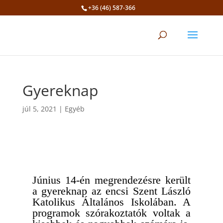
+36 (46) 587-366
Eszköztár megnyitása
Gyereknap
júl 5, 2021
|
Egyéb
Június 14-én megrendezésre került
a gyereknap az encsi Szent László
Katolikus Általános Iskolában. A
programok szórakoztatók voltak a