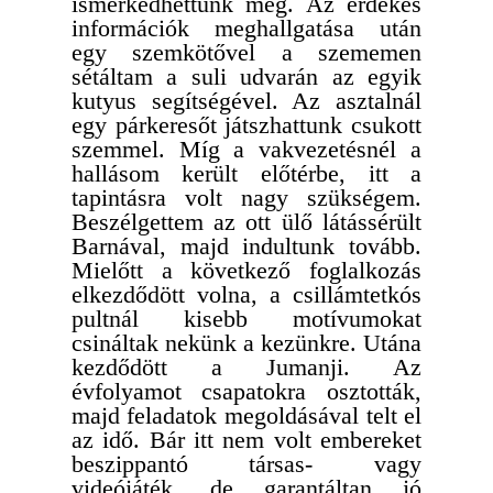
ismerkedhettünk meg. Az érdekes
információk meghallgatása után
egy szemkötővel a szememen
sétáltam a suli udvarán az egyik
kutyus segítségével. Az asztalnál
egy párkeresőt játszhattunk csukott
szemmel. Míg a vakvezetésnél a
hallásom került előtérbe, itt a
tapintásra volt nagy szükségem.
Beszélgettem az ott ülő látássérült
Barnával, majd indultunk tovább.
Mielőtt a következő foglalkozás
elkezdődött volna, a csillámtetkós
pultnál kisebb motívumokat
csináltak nekünk a kezünkre. Utána
kezdődött a Jumanji. Az
évfolyamot csapatokra osztották,
majd feladatok megoldásával telt el
az idő. Bár itt nem volt embereket
beszippantó társas- vagy
videójáték, de garantáltan jó