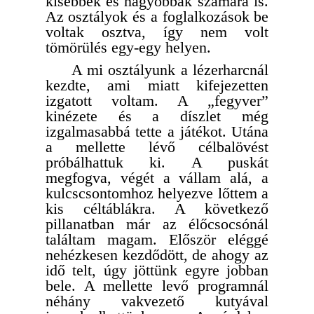
kisebbek és nagyobbak számára is.
Az osztályok és a foglalkozások be
voltak osztva, így nem volt
tömörülés egy-egy helyen.
A mi osztályunk a lézerharcnál
kezdte, ami miatt kifejezetten
izgatott voltam. A „fegyver”
kinézete és a díszlet még
izgalmasabbá tette a játékot. Utána
a mellette lévő célbalövést
próbálhattuk ki. A puskát
megfogva, végét a vállam alá, a
kulcscsontomhoz helyezve lőttem a
kis céltáblákra. A következő
pillanatban már az élőcsocsónál
találtam magam. Először eléggé
nehézkesen kezdődött, de ahogy az
idő telt, úgy jöttünk egyre jobban
bele. A mellette levő programnál
néhány vakvezető kutyával