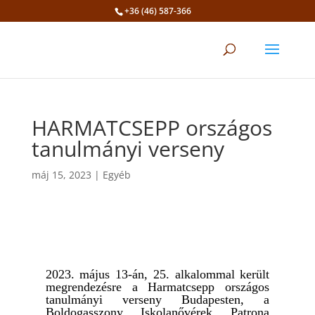
+36 (46) 587-366
Eszköztár megnyitása
HARMATCSEPP országos
tanulmányi verseny
máj 15, 2023
|
Egyéb
2023. május 13-án, 25. alkalommal került
megrendezésre a Harmatcsepp országos
tanulmányi verseny Budapesten, a
Boldogasszony Iskolanővérek Patrona