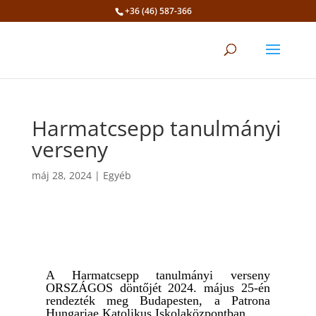
+36 (46) 587-366
Eszköztár megnyitása
Harmatcsepp tanulmányi
verseny
máj 28, 2024
|
Egyéb
A Harmatcsepp tanulmányi verseny
ORSZÁGOS döntőjét 2024. május 25-én
rendezték meg Budapesten, a Patrona
Hungariae Katolikus Iskolaközpontban.