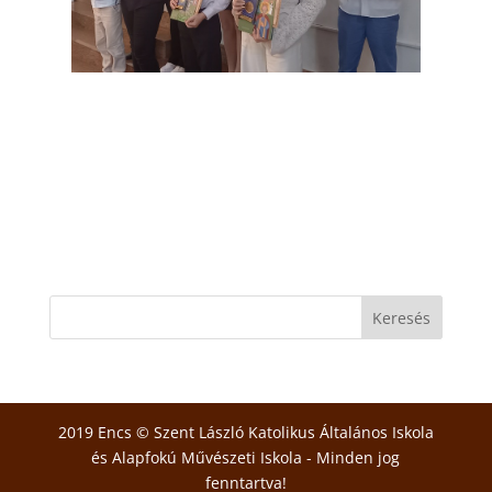
2019 Encs © Szent László Katolikus Általános Iskola
és Alapfokú Művészeti Iskola - Minden jog
fenntartva!