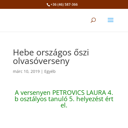
+36 (46) 587-366
Eszköztár megnyitása
Hebe országos őszi
olvasóverseny
márc 10, 2019
|
Egyéb
A versenyen PETROVICS LAURA 4.
b osztályos tanuló 5. helyezést ért
el.