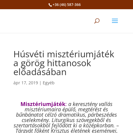
+36 (46) 587-366
Eszköztár megnyitása
Húsvéti misztériumjáték
a görög hittanosok
előadásában
ápr 17, 2019
|
Egyéb
Misztériumjáték
:
a keresztény vallás
misztériumaira épülő, megtérést és
bűnbánatot célzó dramatikus, párbeszédes
cselekmény. Liturgikus szövegekből és
szertartásokból fejlődött ki a középkorban. –
Tárgyát főként Krisztus életének eseményei,