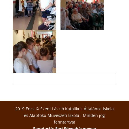
2019 Encs © Szent László Katolikus Általános Iskola
és Alapfokú Művészeti Iskola - Minden jog
fenntartva!
Fenntartó: Egri Főegyházmegye