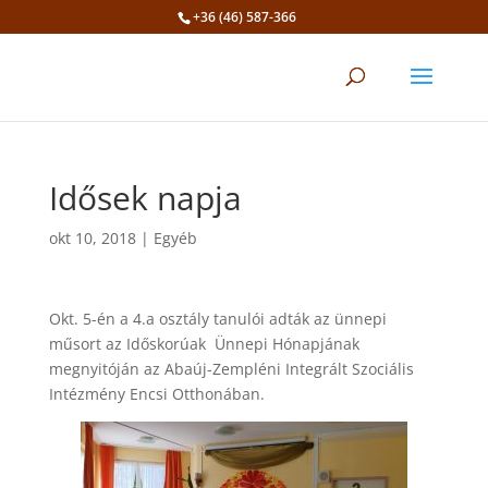
+36 (46) 587-366
Eszköztár megnyitása
Idősek napja
okt 10, 2018
|
Egyéb
Okt. 5-én a 4.a osztály tanulói adták az ünnepi
műsort az Időskorúak Ünnepi Hónapjának
megnyitóján az Abaúj-Zempléni Integrált Szociális
Intézmény Encsi Otthonában.