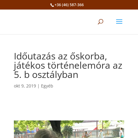
+36 (46) 587-366
Eszköztár megnyitása
Időutazás az őskorba,
játékos történelemóra az
5. b osztályban
okt 9, 2019
|
Egyéb