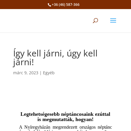
+36 (46) 587-366
Eszköztár megnyitása
Így kell járni, úgy kell
járni!
márc 9, 2023
|
Egyéb
Legtehetségesebb néptáncosaink ezúttal
is megmutatták, hogyan!
A Nyíregyházán megrendezett országos néptánc