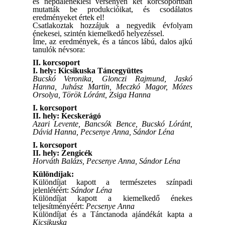
és népdaléneklési versenyen két korcsoportban
mutatták be produkcióikat, és csodálatos
eredményeket értek el!
Csatlakoztak hozzájuk a negyedik évfolyam
énekesei, szintén kiemelkedő helyezéssel.
Íme, az eredmények, és a táncos lábú, dalos ajkú
tanulók névsora:
II. korcsoport
I. hely: Kicsikuska Táncegyüttes
Bucskó Veronika, Glonczi Rajmund, Jaskó
Hanna, Juhász Martin, Meczkó Magor, Mózes
Orsolya, Török Lóránt, Zsiga Hanna
I. korcsoport
II. hely: Kecskerágó
Azari Levente, Bancsók Bence, Bucskó Lóránt,
Dávid Hanna, Pecsenye Anna, Sándor Léna
I. korcsoport
II. hely: Zengicék
Horváth Balázs, Pecsenye Anna, Sándor Léna
Különdíjak:
Különdíjat kapott a természetes színpadi
jelenlétéért:
Sándor Léna
Különdíjat kapott a kiemelkedő énekes
teljesítményéért:
Pecsenye Anna
Különdíjat és a Tánctanoda ajándékát kapta a
Kicsikuska