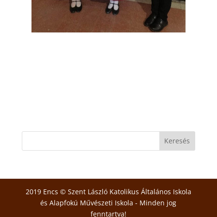
2019 Encs © Szent László Katolikus Általános Iskola
és Alapfokú Művészeti Iskola - Minden jog
fenntartva!