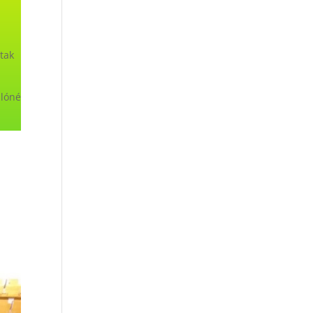
tak
zlóné