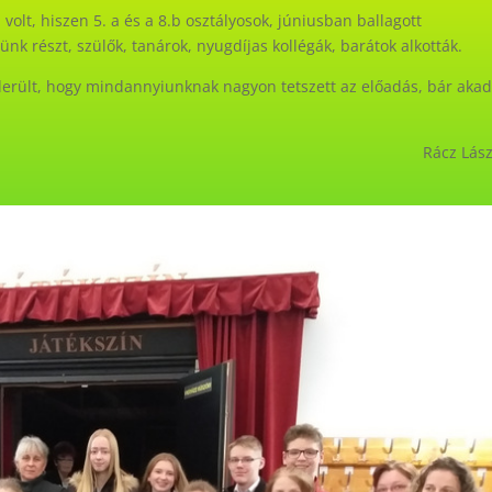
volt, hiszen 5. a és a 8.b osztályosok, júniusban ballagott
nk részt, szülők, tanárok, nyugdíjas kollégák, barátok alkották.
iderült, hogy mindannyiunknak nagyon tetszett az előadás, bár akad
Rácz Lás