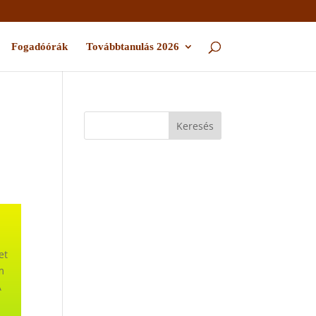
Fogadóórák
Továbbtanulás 2026
et
m
A