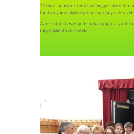
22 fős csoportunk rendkívül vegyes összetételű 
tanítványaim, akikkel januárban Ady-esten vettü
Az est utáni beszélgetésünk alapján viszont k
meghökkentő részletek.