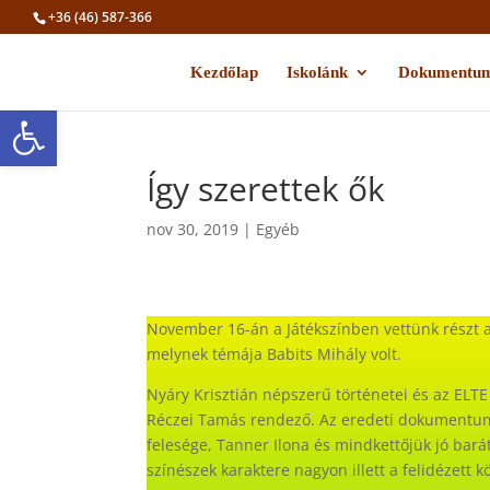
+36 (46) 587-366
Kezdőlap
Iskolánk
Dokumentu
Eszköztár megnyitása
Így szerettek ők
nov 30, 2019
|
Egyéb
November 16-án a Játékszínben vettünk részt a
melynek témája Babits Mihály volt.
Nyáry Krisztián népszerű történetei és az ELTE 
Réczei Tamás rendező. Az eredeti dokumentumo
felesége, Tanner Ilona és mindkettőjük jó barát
színészek karaktere nagyon illett a felidézett 