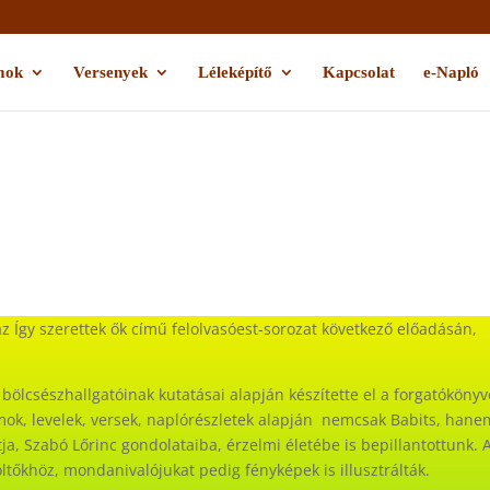
mok
Versenyek
Léleképítő
Kapcsolat
e-Napló
z Így szerettek ők című felolvasóest-sorozat következő előadásán,
bölcsészhallgatóinak kutatásai alapján készítette el a forgatókönyv
k, levelek, versek, naplórészletek alapján nemcsak Babits, hane
ja, Szabó Lőrinc gondolataiba, érzelmi életébe is bepillantottunk. 
költőkhöz, mondanivalójukat pedig fényképek is illusztrálták.