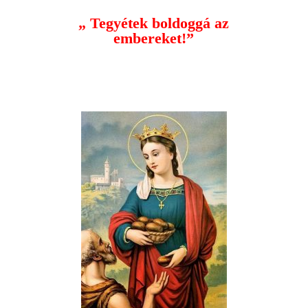
„ Tegyétek boldoggá az
embereket!”