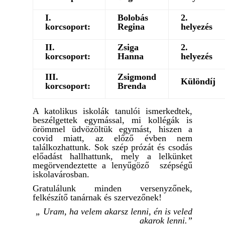
I.
Bolobás
2.
korcsoport:
Regina
helyezés
II.
Zsiga
2.
korcsoport:
Hanna
helyezés
III.
Zsigmond
Különdíj
korcsoport:
Brenda
A katolikus iskolák tanulói ismerkedtek,
beszélgettek egymással, mi kollégák is
örömmel üdvözöltük egymást, hiszen a
covid miatt, az előző évben nem
találkozhattunk. Sok szép prózát és csodás
előadást hallhattunk, mely a lelkünket
megörvendeztette a lenyűgöző szépségű
iskolavárosban.
Gratulálunk minden versenyzőnek,
felkészítő tanárnak és szervezőnek!
„ Uram, ha velem akarsz lenni, én is veled
akarok lenni.”