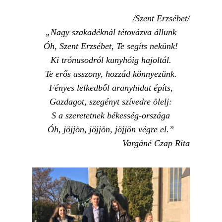
/Szent Erzsébet/
„Nagy szakadéknál tétovázva állunk
Óh, Szent Erzsébet, Te segíts nekünk!
Ki trónusodról kunyhóig hajoltál.
Te erős asszony, hozzád könnyezünk.
Fényes lelkedből aranyhidat építs,
Gazdagot, szegényt szívedre ölelj:
S a szeretetnek békesség-országa
Óh, jöjjön, jöjjön, jöjjön végre el.”
Vargáné Czap Rita