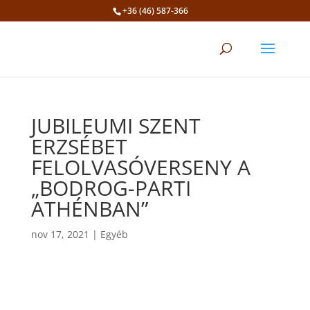
+36 (46) 587-366
Eszköztár megnyitása
JUBILEUMI SZENT
ERZSÉBET
FELOLVASÓVERSENY A
„BODROG-PARTI
ATHÉNBAN”
nov 17, 2021
|
Egyéb