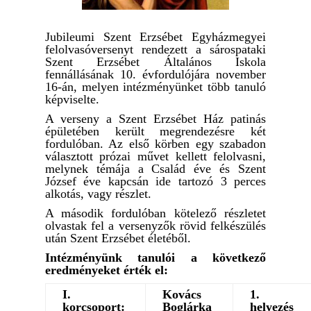
Jubileumi Szent Erzsébet Egyházmegyei
felolvasóversenyt rendezett a sárospataki
Szent Erzsébet Általános Iskola
fennállásának 10. évfordulójára november
16-án, melyen intézményünket több tanuló
képviselte.
A verseny a Szent Erzsébet Ház patinás
épületében került megrendezésre két
fordulóban. Az első körben egy szabadon
választott prózai művet kellett felolvasni,
melynek témája a Család éve és Szent
József éve kapcsán ide tartozó 3 perces
alkotás, vagy részlet.
A második fordulóban kötelező részletet
olvastak fel a versenyzők rövid felkészülés
után Szent Erzsébet életéből.
Intézményünk tanulói a következő
eredményeket érték el:
I.
Kovács
1.
korcsoport:
Boglárka
helyezés