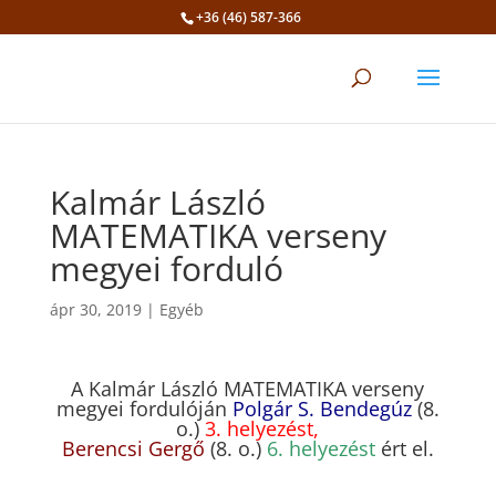
+36 (46) 587-366
Eszköztár megnyitása
Kalmár László
MATEMATIKA verseny
megyei forduló
ápr 30, 2019
|
Egyéb
A Kalmár László MATEMATIKA verseny
megyei fordulóján
Polgár S. Bendegúz
(8.
o.)
3. helyezést,
Berencsi Gergő
(8. o.)
6. helyezést
ért el.