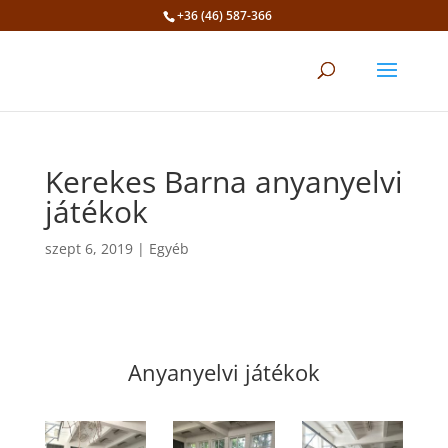
+36 (46) 587-366
Eszköztár megnyitása
Kerekes Barna anyanyelvi
játékok
szept 6, 2019
|
Egyéb
Anyanyelvi játékok