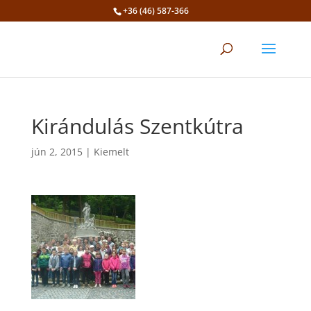
+36 (46) 587-366
Eszköztár megnyitása
Kirándulás Szentkútra
jún 2, 2015
|
Kiemelt