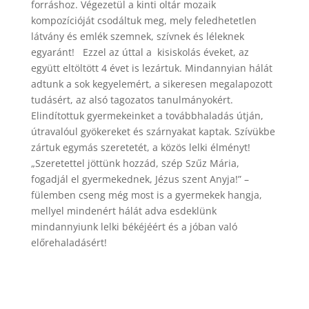
forráshoz. Végezetül a kinti oltár mozaik
kompozícióját csodáltuk meg, mely feledhetetlen
látvány és emlék szemnek, szívnek és léleknek
egyaránt! Ezzel az úttal a kisiskolás éveket, az
együtt eltöltött 4 évet is lezártuk. Mindannyian hálát
adtunk a sok kegyelemért, a sikeresen megalapozott
tudásért, az alsó tagozatos tanulmányokért.
Elindítottuk gyermekeinket a továbbhaladás útján,
útravalóul gyökereket és szárnyakat kaptak. Szívükbe
zártuk egymás szeretetét, a közös lelki élményt!
„Szeretettel jöttünk hozzád, szép Szűz Mária,
fogadjál el gyermekednek, Jézus szent Anyja!” –
fülemben cseng még most is a gyermekek hangja,
mellyel mindenért hálát adva esdeklünk
mindannyiunk lelki békéjéért és a jóban való
előrehaladásért!