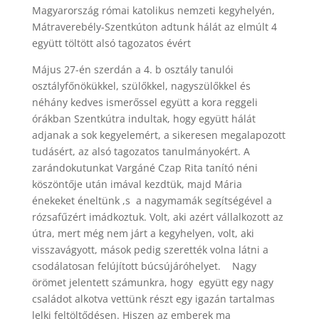
Magyarország római katolikus nemzeti kegyhelyén,
Mátraverebély-Szentkúton adtunk hálát az elmúlt 4
együtt töltött alsó tagozatos évért
Május 27-én szerdán a 4. b osztály tanulói
osztályfőnökükkel, szülőkkel, nagyszülőkkel és
néhány kedves ismerőssel együtt a kora reggeli
órákban Szentkútra indultak, hogy együtt hálát
adjanak a sok kegyelemért, a sikeresen megalapozott
tudásért, az alsó tagozatos tanulmányokért. A
zarándokutunkat Vargáné Czap Rita tanító néni
köszöntője után imával kezdtük, majd Mária
énekeket éneltünk ,s a nagymamák segítségével a
rózsafűzért imádkoztuk. Volt, aki azért vállalkozott az
útra, mert még nem járt a kegyhelyen, volt, aki
visszavágyott, mások pedig szerették volna látni a
csodálatosan felújított búcsújáróhelyet. Nagy
örömet jelentett számunkra, hogy együtt egy nagy
családot alkotva vettünk részt egy igazán tartalmas
lelki feltöltődésen. Hiszen az emberek ma