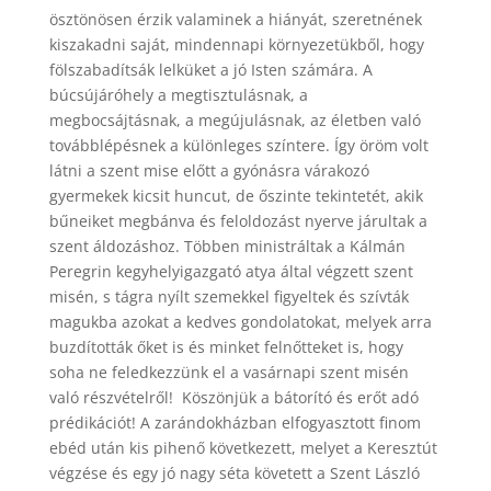
ösztönösen érzik valaminek a hiányát, szeretnének
kiszakadni saját, mindennapi környezetükből, hogy
fölszabadítsák lelküket a jó Isten számára. A
búcsújáróhely a megtisztulásnak, a
megbocsájtásnak, a megújulásnak, az életben való
továbblépésnek a különleges színtere. Így öröm volt
látni a szent mise előtt a gyónásra várakozó
gyermekek kicsit huncut, de őszinte tekintetét, akik
bűneiket megbánva és feloldozást nyerve járultak a
szent áldozáshoz. Többen ministráltak a Kálmán
Peregrin kegyhelyigazgató atya által végzett szent
misén, s tágra nyílt szemekkel figyeltek és szívták
magukba azokat a kedves gondolatokat, melyek arra
buzdították őket is és minket felnőtteket is, hogy
soha ne feledkezzünk el a vasárnapi szent misén
való részvételről! Köszönjük a bátorító és erőt adó
prédikációt! A zarándokházban elfogyasztott finom
ebéd után kis pihenő következett, melyet a Keresztút
végzése és egy jó nagy séta követett a Szent László