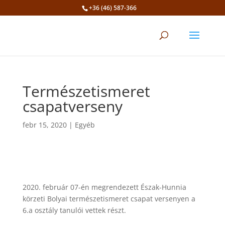
+36 (46) 587-366
Eszköztár megnyitása
Természetismeret
csapatverseny
febr 15, 2020
|
Egyéb
2020. február 07-én megrendezett Észak-Hunnia
körzeti Bolyai természetismeret csapat versenyen a
6.a osztály tanulói vettek részt.