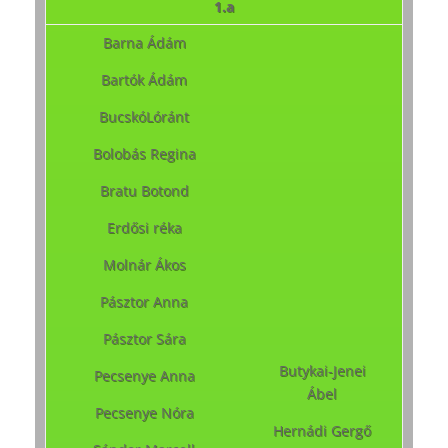
1.a
Barna Ádám
Bartók Ádám
BucskóLóránt
Bolobás Regina
Bratu Botond
Erdősi réka
Molnár Ákos
Pásztor Anna
Pásztor Sára
Butykai-Jenei
Pecsenye Anna
Ábel
Pecsenye Nóra
Hernádi Gergő