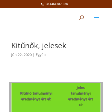
+36 (46) 587-366
Eszköztár megnyitása
Kitűnők, jelesek
jún 22, 2020
|
Egyéb
Jeles
Kitűnő tanulmányi
tanulmányi
eredményt ért el:
eredményt ért
el: