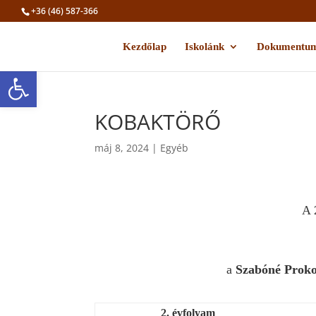
+36 (46) 587-366
Kezdőlap
Iskolánk
Dokumentu
Eszköztár megnyitása
KOBAKTÖRŐ
máj 8, 2024
|
Egyéb
A 
a
Szabóné Proko
2. évfolyam