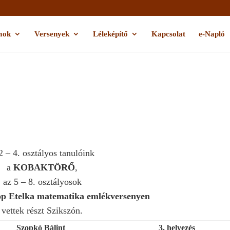
mok
Versenyek
Léleképítő
Kapcsolat
e-Napló
2 – 4. osztályos tanulóink
a
KOBAKTÖRŐ
,
az 5 – 8. osztályosok
p Etelka matematika emlékversenyen
vettek részt Szikszón.
Szopkó Bálint
3. helyezés