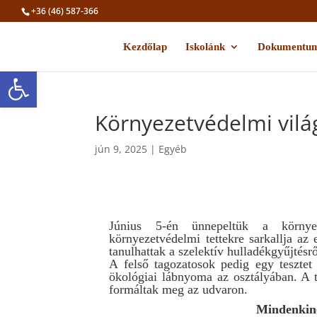
+36 (46) 587-366
Kezdőlap
Iskolánk
Dokumentu
Eszköztár megnyitása
Környezetvédelmi vil
jún 9, 2025
|
Egyéb
Június 5-én ünnepeltük a környez
környezetvédelmi tettekre sarkallja az
tanulhattak a szelektív hulladékgyűjtésrő
A felső tagozatosok pedig egy tesztet 
ökológiai lábnyoma az osztályában. A te
formáltak meg az udvaron.
Mindenkine