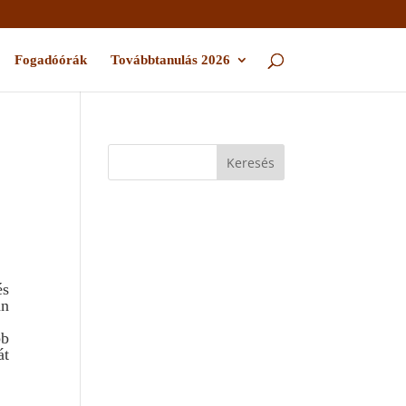
Fogadóórák
Továbbtanulás 2026
és
an
bb
át