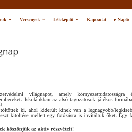
mok
Versenyek
Léleképítő
Kapcsolat
e-Napló
ágnap
etvédelmi világnapot, amely környezettudatosságra 
 embereket. Iskolánkban az alsó tagozatosok játékos formáb
l.
töltöttek ki, ahol kiderült kinek van a legnagyobb/legkise
szt kitöltése mellett egy fotózásra is invitáltuk őket. Egy f
k köszönjük az aktív részvételt!