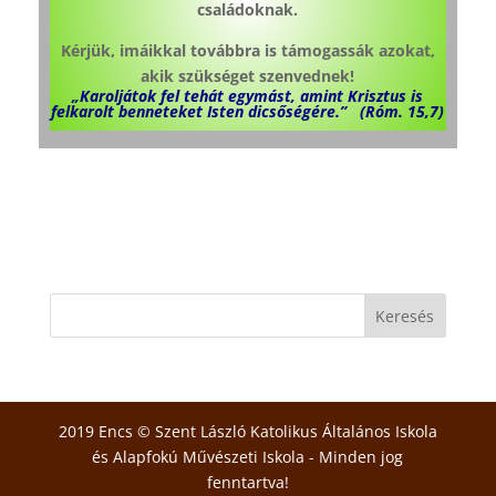
családoknak.
Kérjük, imáikkal továbbra is támogassák azokat,
akik szükséget szenvednek!
„Karoljátok fel tehát egymást, amint Krisztus is
felkarolt benneteket Isten dicsőségére.” (Róm. 15,7)
2019 Encs © Szent László Katolikus Általános Iskola
és Alapfokú Művészeti Iskola - Minden jog
fenntartva!