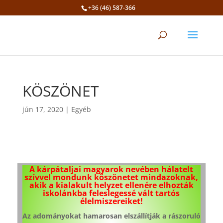
+36 (46) 587-366
Eszköztár megnyitása
KÖSZÖNET
jún 17, 2020
|
Egyéb
A kárpátaljai magyarok nevében hálatelt
szívvel mondunk köszönetet mindazoknak,
akik a kialakult helyzet ellenére elhozták
iskolánkba feleslegessé vált tartós
élelmiszereiket!
Az adományokat hamarosan elszállítják a rászoruló