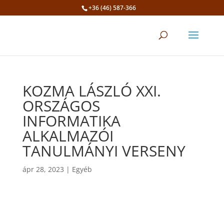
+36 (46) 587-366
Eszköztár megnyitása
KOZMA LÁSZLÓ XXI.
ORSZÁGOS
INFORMATIKA
ALKALMAZÓI
TANULMÁNYI VERSENY
ápr 28, 2023
|
Egyéb