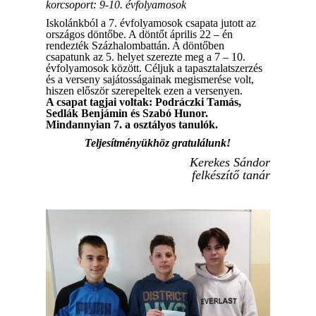
korcsoport: 9-10. évfolyamosok
Iskolánkból a 7. évfolyamosok csapata jutott az
országos döntőbe. A döntőt április 22 – én
rendezték Százhalombattán. A döntőben
csapatunk az 5. helyet szerezte meg a 7 – 10.
évfolyamosok között. Céljuk a tapasztalatszerzés
és a verseny sajátosságainak megismerése volt,
hiszen először szerepeltek ezen a versenyen.
A csapat tagjai voltak: Podráczki Tamás,
Sedlák Benjámin és Szabó Hunor.
Mindannyian 7. a osztályos tanulók.
Teljesítményükhöz gratulálunk!
Kerekes Sándor
felkészítő tanár