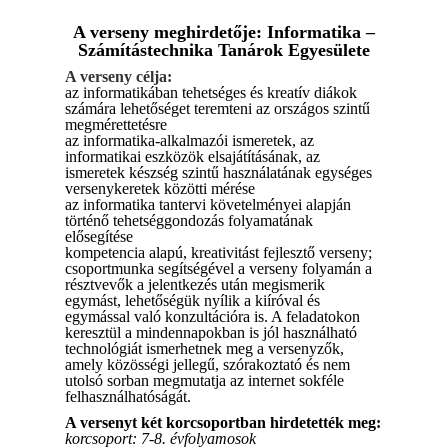
A verseny meghirdetője: Informatika –
Számítástechnika Tanárok Egyesülete
A verseny célja:
az informatikában tehetséges és kreatív diákok
számára lehetőséget teremteni az országos szintű
megmérettetésre
az informatika-alkalmazói ismeretek, az
informatikai eszközök elsajátításának, az
ismeretek készség szintű használatának egységes
versenykeretek közötti mérése
az informatika tantervi követelményei alapján
történő tehetséggondozás folyamatának
elősegítése
kompetencia alapú, kreativitást fejlesztő verseny;
csoportmunka segítségével a verseny folyamán a
résztvevők a jelentkezés után megismerik
egymást, lehetőségük nyílik a kiíróval és
egymással való konzultációra is. A feladatokon
keresztül a mindennapokban is jól használható
technológiát ismerhetnek meg a versenyzők,
amely közösségi jellegű, szórakoztató és nem
utolsó sorban megmutatja az internet sokféle
felhasználhatóságát.
A versenyt két korcsoportban hirdetették meg:
korcsoport: 7-8. évfolyamosok