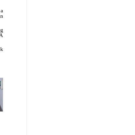
 a
an
ég
 A
ok