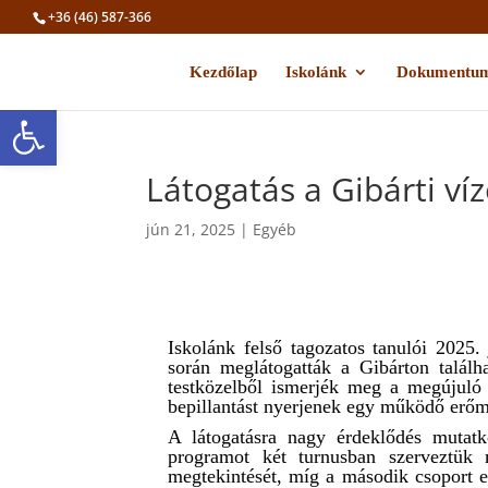
+36 (46) 587-366
Kezdőlap
Iskolánk
Dokumentu
Eszköztár megnyitása
Látogatás a Gibárti v
jún 21, 2025
|
Egyéb
Iskolánk felső tagozatos tanulói 2025.
során meglátogatták a Gibárton talál
testközelből ismerjék meg a megújuló e
bepillantást nyerjenek egy működő erő
A látogatásra nagy érdeklődés mutatk
programot két turnusban szerveztü
megtekintését, míg a második csoport e