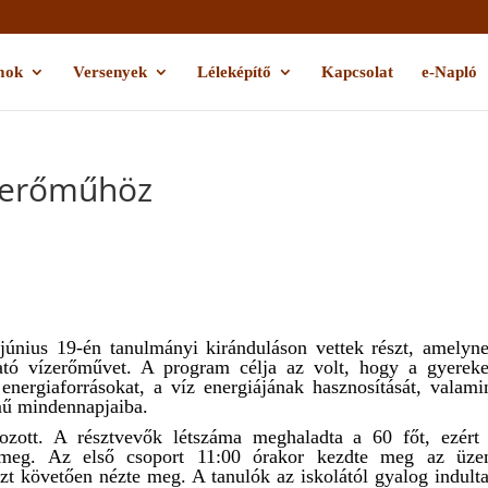
mok
Versenyek
Léleképítő
Kapcsolat
e-Napló
ízerőműhöz
 június 19-én tanulmányi kiránduláson vettek részt, amelyn
ható vízerőművet. A program célja az volt, hogy a gyerek
nergiaforrásokat, a víz energiájának hasznosítását, valami
mű mindennapjaiba.
ozott. A résztvevők létszáma meghaladta a 60 főt, ezért
k meg. Az első csoport 11:00 órakor kezdte meg az üz
zt követően nézte meg. A tanulók az iskolától gyalog indult