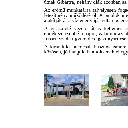
útnak Gibártra, néhány diák azonban az i
Az erőmű munkatársa szívélyesen fogadta
létesítmény működéséről. A tanulók me
alakítják át a víz energiáját villamos en
A visszafelé vezető út is kellemes é
emlékezetesebbé a napot, valamint az út
frissen szedett gyümölcs igazi nyári cse
A kirándulás nemcsak hasznos ismerete
közösen, jó hangulatban töltsenek el eg