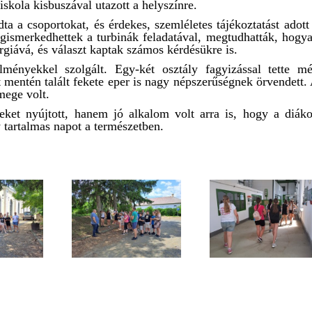
skola kisbuszával utazott a helyszínre.
 a csoportokat, és érdekes, szemléletes tájékoztatást adott
gismerkedhettek a turbinák feladatával, megtudhatták, hogy
ergiává, és választ kaptak számos kérdésükre is.
lményekkel szolgált. Egy-két osztály fagyizással tette m
 mentén talált fekete eper is nagy népszerűségnek örvendett.
mege volt.
ket nyújtott, hanem jó alkalom volt arra is, hogy a diák
y tartalmas napot a természetben.