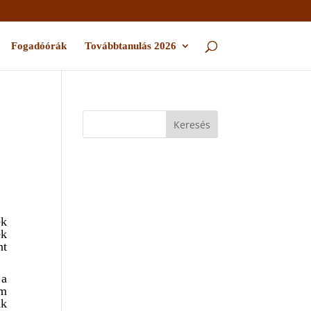
Fogadóórák
Továbbtanulás 2026
ek
ek
nt
 a
em
ak