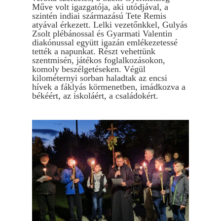
Műve volt igazgatója, aki utódjával, a
szintén indiai származású Tete Remis
atyával érkezett. Lelki vezetőnkkel, Gulyás
Zsolt plébánossal és Gyarmati Valentin
diakónussal együtt igazán emlékezetessé
tették a napunkat. Részt vehettünk
szentmisén, játékos foglalkozásokon,
komoly beszélgetéseken. Végül
kilométernyi sorban haladtak az encsi
hívek a fáklyás körmenetben, imádkozva a
békéért, az iskoláért, a családokért.