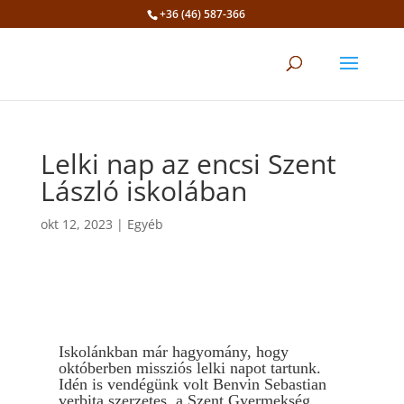
+36 (46) 587-366
Eszköztár megnyitása
Lelki nap az encsi Szent
László iskolában
okt 12, 2023
|
Egyéb
Iskolánkban már hagyomány, hogy
októberben missziós lelki napot tartunk.
Idén is vendégünk volt Benvin Sebastian
verbita szerzetes, a Szent Gyermekség